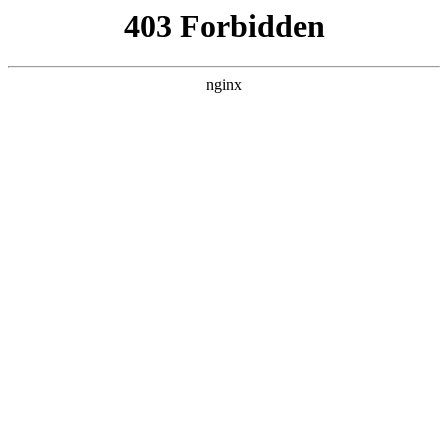
六盘水湖南商会
热门搜索
首页
>
新闻资讯
> 正文
四川潮商会陈湖南、余鹤鸣会长
一行参观横琴粤澳深度合作区:
湖南商会
投稿作者：小美
2026-08-09 20:57:38
5
四川商界网：11月1日，四川潮人海外联谊会会长陈湖南、四川
省潮汕商会会长余鹤鸣，两会周爱群，常务副会长、秘书长连俊
潮，常务副会长张仕杰等在横琴经济发展局投资促进处副处长张
升、横琴合作区经发局招商部长黄杰斯的陪同下前往横琴粤澳深
度合作区参观考察
湖南商会
。