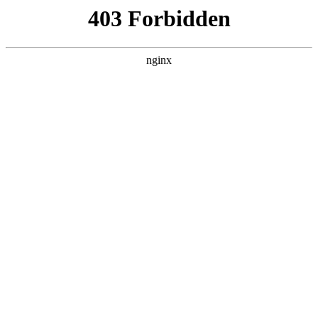
六盘水湖南商会
热门搜索
首页
>
联系我们
> 正文
加拿大湖南商会一行到访省侨
联:湖南商会
投稿作者：小美
2026-08-06 13:12:31
5
11月24日，加拿大湖南商会一行到访省侨联
湖南商会
。省侨联
党组成员、副彭迪会见到访嘉宾并座谈，省侨联宣联处及省委统
战部侨务工作处相关负责同志参加。
加拿大湖南商会会长、湖南大学多伦多校友会会长彭良健对省侨
联长期以来关心关爱侨团、侨胞表示感谢，并简要介绍了商会到