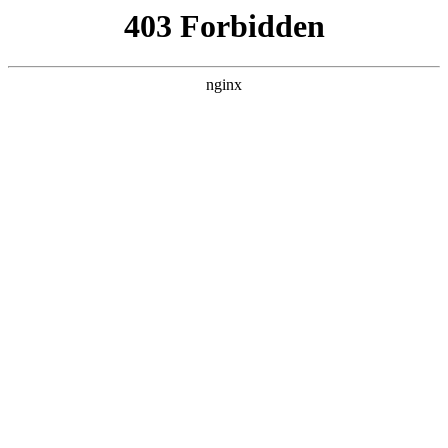
六盘水湖南商会
热门搜索
首页
>
产品展示
> 正文
西北旺商会企业培训暨大学2025
工商联企业高管研修班圆满落
幕:企业商会
投稿作者：小美
2026-08-08 16:19:28
5
荷风燕园，人文浸润
企业商会
。8月28日，“西北旺商会企业培
训暨大学2025工商联企业高管研修班”在大学成功举办。来自西
北旺商会的众多企业高管齐聚北大校园，开启系统化学习与跨界
对话，构建当代企业发展的战略眼光，提升企业创新运营的驱动
力，推动企业在全球化浪潮中实现高质量发展。本次活动凭借聚