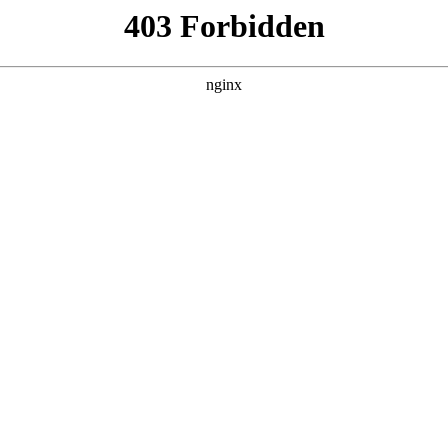
南商会大厦交通区位-湖南商会大厦物业招商
 湖南商会
造的商业地标项目湖南商会。总建筑面积约15万平方米，涵盖高
商推介会在广州举行:湖南商会