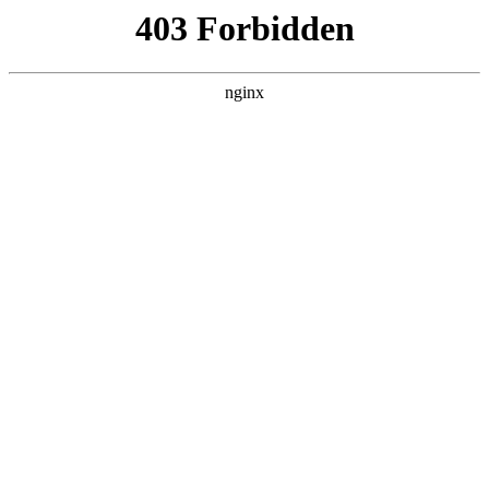
六盘水湖南商会
热门搜索
首页
> 梧州市湖南商会王伟湘
广州市出海企业商会成立 多举措助力
企业出海:企业商会
新闻资讯
# 出海
# 广州市
# 企业
# 商会
# 广州出海
# 广州
# 企业商会
中新网广州9月10日电(记者王坚)广州市出海企业商会10日
在广州成立企业商会。该商会在广州市工商联(总商会)指
导下，汇聚广州众多知名企业和出海服务机构，旨在推进
广州市企业国际化战略布局，构建企业与
2025-11-05