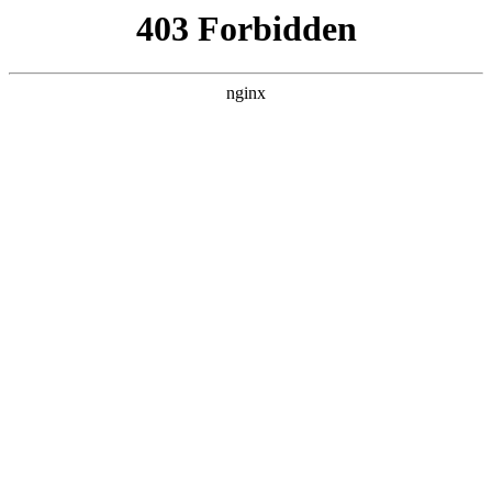
六盘水湖南商会
热门搜索
首页
> 香港湖南商会考察星德山
粤湘商聚科大硅谷 探科创谋皖粤共赢
—广东省湖南商会赴安徽考察:湖南商
会
新闻资讯
# 科创
# 考察团
# 商会
# 硅谷
# 广东科创
# 广东
# 湖南商会
皖粤携手，科创扬帆湖南商会。湘商聚力，共谱新篇广州
社会工作部行业协会商会改革发展智库成员（观察员）、
广东惠恩建筑科技有限公司总经理柳洪亮应邀出席活动