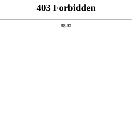
篮球队力战师范学院迎联赛开门红:湖南商会
反弹湖南商会。在10月18日上午举行的“国缘V3杯”淮安市第
优势险胜老男孩队:湖南商会