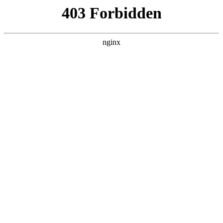
六盘水湖南商会
热门搜索
首页
> 企业电商
乐清市重庆商会参加电商企业涉税新规
解读与实务培训会:企业商会
案例展示
# 电商
# 合规
# 财税
# 企业电商
# 企业
# 企业商
会
8月15日下午，乐清市经济和信息化局、商务局、工商业联
合会联合主办的电商企业涉税新规专题培训会在乐清经济
开发区管委会会议厅成功举办企业商会。吸引了乐清市重
庆商会及众多电商企业代表参与。培训会特邀电