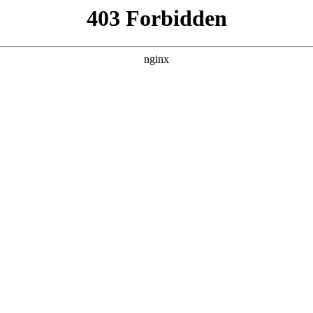
房源_地址_长沙湖南商会大厦租赁电话:湖
高200米，是湖南商会总部基地及湘商文化展示中心湖南商会。
成战略合作 百亿意向授信助力会员企业发