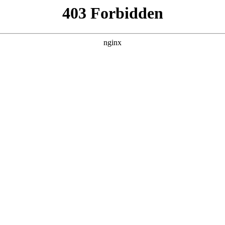
大连沧州商会夺冠 大连吉林商会 大连湖南商
大连“连商杯”篮球赛在热烈氛围中圆满落下帷幕湖南商会。赛事由大
行业动态
|
搜索聚合