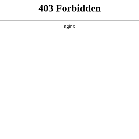
作室”称号
攀升
分公司维保（技术）中心正式成立
# 匠心致远 载誉而行丨集团连
。然而，建立一个专业的网站并非易事，需要投入大量的时间和
行业动态
|
搜索聚合