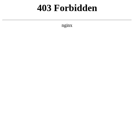
六盘水湖南商会
热门搜索
首页
> 筹备
淮安市湖南商会召开第二届会员大会筹
备工作会议，市工商联到场指导:湖南
商会
新闻资讯
# 换届
# 工商联
# 筹备
# 工作换届
# 工作
# 湖南
商会
9月7日下午两点，淮安市湖南商会第二届会员大会筹备工
作会议在鼎立大酒店3楼重庆厅正式召开湖南商会。会议旨
在统筹推进商会第二届会员大会各项筹备事宜，确保换届