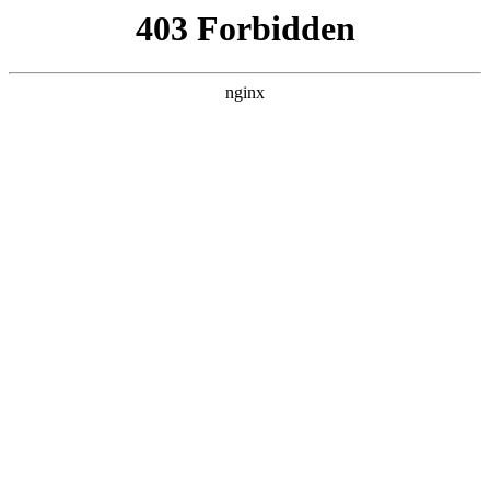
六盘水湖南商会
热门搜索
首页
> 德国
毕马威联合德国中国商会发布《在德中
资企业营商环境调查报告》:企业商会
行业动态
# 德国
# 营商
# 中资企业
# 中国
# 四舍五入德国
# 四舍五入
# 企业商会
前言2025年标志着全球商业格局的一个关键转折点企业商
会。随着地缘经济的不断演化，在德国运营的中业正面临
一个日益复杂的环境——然而，这一环境也蕴含着诸多值
得期待的战略机遇。今年，毕马威（KPMG