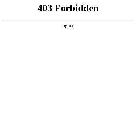
六盘水湖南商会
热门搜索
首页
> 莆田市
莆田市司法局、莆田市律师协会一行走
访调研莆田企业商会:企业商会
新闻资讯
# 商会
# 莆田市
# 企业
# 会长商会
# 会长
# 企业
商会
9月24日，莆田市司法局党组、局长郭雄飞，局党组成员、
副局长陈朝晖，莆田市律师协会会长陈志强、副会长兼秘
书长黄国春、副监事长王洪辉一行赴莆田企业商会，就“律
所联商会”活动开展情况进行调研企业商会。商会