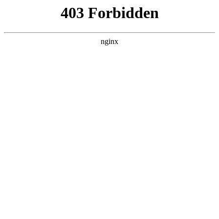
六盘水湖南商会
热门搜索
首页
> 企业会客厅
长征镇商会会客厅正式启用，打造企业
交流互助新平台:企业商会
产品展示
# 会客厅
# 会员
# 企业会客厅
# 企业
# 企业商会
为更好地服务会员、构建高效交流平台，长征镇商会会客
厅于近日正式揭牌启用企业商会。会客厅将围绕“品茶议
事、周展优品、聚首商洽、畅叙共赢”四大主题，定期展示
会员企业的优质产品或服务，助力内部资源对接与商
2025-11-29