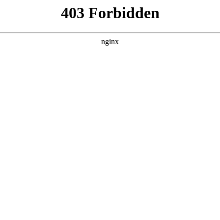
园林荣获两项市政、一项装修、三项机电安
程
# 湖南商会
一项装修、三项机电安装“湖南省芙蓉优质工程”热烈庆祝一建园林
与在华外资医疗企业共同挖掘合作机遇:企