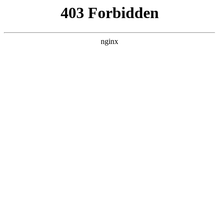
六盘水湖南商会
热门搜索
首页
> 澳门
四川潮商会陈湖南会长、余鹤鸣会长率
队拜访澳门潮汕总商会，共签框架协议
谋发展:湖南商会
联系我们
# 潮汕
# 会长
# 四川
# 总商会
# 澳门潮汕
# 澳门
# 湖南商会
四川商界网：11月5日，四川潮人海外联谊会会长陈湖南，
四川省潮汕商会会长余鹤鸣，名誉会长刘烈雄，周爱群，
常务副会长、秘书长连俊潮，常务副会长张仕杰，四川温