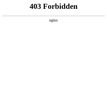
六盘水湖南商会
热门搜索
首页
> 湖南商会张会长原名叫什么
企业要什么，这里就有什么！贵阳高新
区招商观摩获商会代表点赞:企业商会
关于我们
# 高新区
# 企业
# 代表
# 配套高新区
# 配套
# 企
业商会
9月9日，贵阳国家高新区举办“汇聚商会力量·共筑高新未
来”以商招商观摩活动，吸引了贵州省江苏商会、浙江商
会、山东商会、贵州海外归国青年创新创业协会、贵阳市
青年企业家协会等十余家商（协）会代表参与企业商